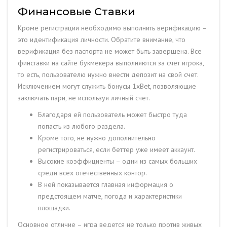
Финансовые Ставки
Кроме регистрации необходимо выполнить верификацию –
это идентификация личности. Обратите внимание, что
верификация без паспорта не может быть завершена. Все
финставки на сайте букмекера выполняются за счет игрока,
то есть, пользователю нужно внести депозит на свой счет.
Исключением могут служить бонусы 1xBet, позволяющие
заключать пари, не используя личный счет.
Благодаря ей пользователь может быстро туда
попасть из любого раздела.
Кроме того, не нужно дополнительно
регистрироваться, если беттер уже имеет аккаунт.
Высокие коэффициенты – одни из самых больших
среди всех отечественных контор.
В ней показывается главная информация о
предстоящем матче, погода и характеристики
площадки.
Основное отличие – игра ведется не только против живых