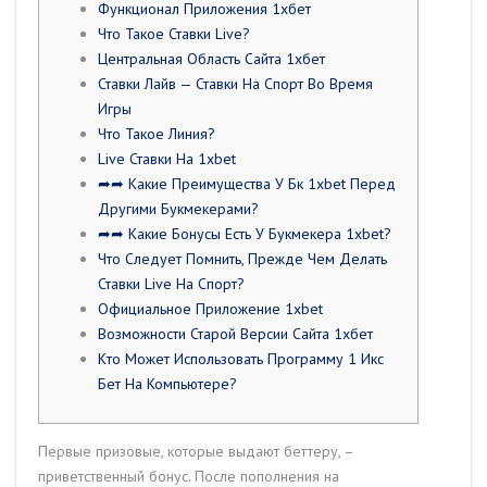
Функционал Приложения 1хбет
Что Такое Ставки Live?
Центральная Область Сайта 1хбет
Ставки Лайв — Ставки На Спорт Во Время
Игры
Что Такое Линия?
Live Ставки На 1xbet
➦➦ Какие Преимущества У Бк 1xbet Перед
Другими Букмекерами?
➦➦ Какие Бонусы Есть У Букмекера 1xbet?
Что Следует Помнить, Прежде Чем Делать
Ставки Live На Спорт?
Официальное Приложение 1xbet
Возможности Старой Версии Сайта 1хбет
Кто Может Использовать Программу 1 Икс
Бет На Компьютере?
Первые призовые, которые выдают беттеру, –
приветственный бонус. После пополнения на