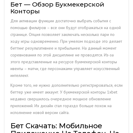
Бет — Обзор Букмекерской
Конторы
Для активации функции достаточно выбрать события с
помощью фильтров – все они будут отображаться на одной
странице. Опция позволяет заключать несколько пари по
ходу игры одновременно. При умелом подходе это делает
беттинг результативнее и прибыльнее. На данный момент
соревнования по этой дисциплине не проводятся. Из-за
этого представленные на ресурсе букмекерской конторы
ивенты – матчи, где персонажами управляет искусственный
интеллект.
Кроме того, не нужно дополнительно регистрироваться, если
беттер уже имеет аккаунт. У букмекерской конторы 1xbet
недавно свершилось очередное мощное обновление
приложений. Их дизайн стал гораздо больше похож на
исполнение новой версии сайта.
Бет Скачать: Мобильное