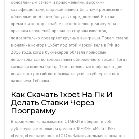
обновленным сайтом и приложениями, высокими
коэффициентами, широкой линией, богатыми росписями и
обширным перечнем бонусных предложений. В то же
время эта контора крайне настороженно реагирует на
признаки нарушений правил со стороны клиентов,
подозрительно проверяет крупные выигрыши. Прием ставок
в онлайне контора 1хбет под этой маркой вела в РФ до
2016 года, когда букмекеров обязали полностью
легализоваться по требованиям обновленного закона. Тогда
компания вывела бренд 1xbet полностью в офшор, а для
легального российского рынка запустила субверсию под
названием 1хСтавка.
Как Скачать 1xbet На Пк И
Делать Ставки Через
Программу
Вторая колонка называется СТАВКИ и вбирает в себя
дублирующие кнопки разделов «ЛИНИЯ», «Multi-LIVE»,
«Live», «Live-казино» и «ТОТО». Заключительная кнопка топ-