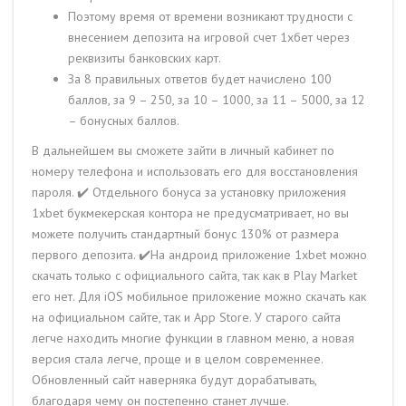
Поэтому время от времени возникают трудности с
внесением депозита на игровой счет 1хбет через
реквизиты банковских карт.
За 8 правильных ответов будет начислено 100
баллов, за 9 – 250, за 10 – 1000, за 11 – 5000, за 12
– бонусных баллов.
В дальнейшем вы сможете зайти в личный кабинет по
номеру телефона и использовать его для восстановления
пароля. ✔️ Отдельного бонуса за установку приложения
1xbet букмекерская контора не предусматривает, но вы
можете получить стандартный бонус 130% от размера
первого депозита. ✔️На андроид приложение 1xbet можно
скачать только с официального сайта, так как в Play Market
его нет. Для iOS мобильное приложение можно скачать как
на официальном сайте, так и App Store. У старого сайта
легче находить многие функции в главном меню, а новая
версия стала легче, проще и в целом современнее.
Обновленный сайт наверняка будут дорабатывать,
благодаря чему он постепенно станет лучше.