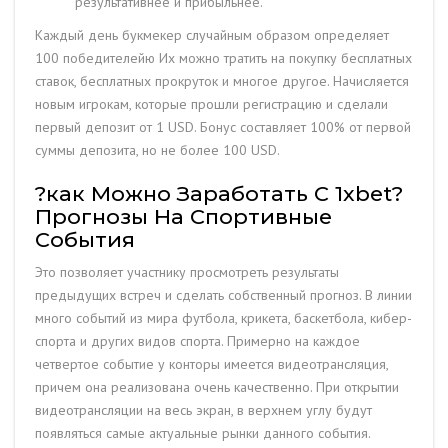
результативнее и прибыльнее.
Каждый день букмекер случайным образом определяет
100 победителейю Их можно тратить на покупку бесплатных
ставок, бесплатных прокруток и многое другое. Начисляется
новым игрокам, которые прошли регистрацию и сделали
первый депозит от 1 USD. Бонус составляет 100% от первой
суммы депозита, но не более 100 USD.
?как Можно Заработать С 1xbet?
Прогнозы На Спортивные
События
Это позволяет участнику просмотреть результаты
предыдущих встреч и сделать собственный прогноз. В линии
много событий из мира футбола, крикета, баскетбола, кибер-
спорта и других видов спорта. Примерно на каждое
четвертое событие у конторы имеется видеотрансляция,
причем она реализована очень качественно. При открытии
видеотрансляции на весь экран, в верхнем углу будут
появляться самые актуальные рынки данного события.