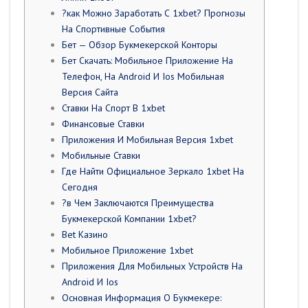
?как Можно Заработать С 1xbet? Прогнозы
На Спортивные События
Бет — Обзор Букмекерской Конторы
Бет Скачать: Мобильное Приложение На
Телефон, На Android И Ios Мобильная
Версия Сайта
Ставки На Спорт В 1xbet
Финансовые Ставки
Приложения И Мобильная Версия 1xbet
Мобильные Ставки
Где Найти Официальное Зеркало 1xbet На
Сегодня
?в Чем Заключаются Преимущества
Букмекерской Компании 1xbet?
Bet Казино
Мобильное Приложение 1xbet
Приложения Для Мобильных Устройств На
Android И Ios
Основная Информация О Букмекере: