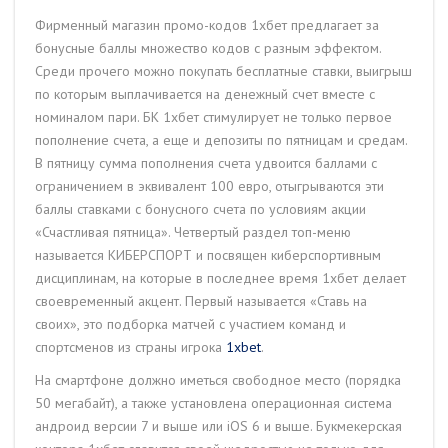
Фирменный магазин промо-кодов 1хбет предлагает за
бонусные баллы множество кодов с разным эффектом.
Среди прочего можно покупать бесплатные ставки, выигрыш
по которым выплачивается на денежный счет вместе с
номиналом пари. БК 1хбет стимулирует не только первое
пополнение счета, а еще и депозиты по пятницам и средам.
В пятницу сумма пополнения счета удвоится баллами с
ограничением в эквивалент 100 евро, отыгрываются эти
баллы ставками с бонусного счета по условиям акции
«Счастливая пятница». Четвертый раздел топ-меню
называется КИБЕРСПОРТ и посвящен киберспортивным
дисциплинам, на которые в последнее время 1хбет делает
своевременный акцент. Первый называется «Ставь на
своих», это подборка матчей с участием команд и
спортсменов из страны игрока
1xbet
.
На смартфоне должно иметься свободное место (порядка
50 мегабайт), а также установлена операционная система
андроид версии 7 и выше или iOS 6 и выше. Букмекерская