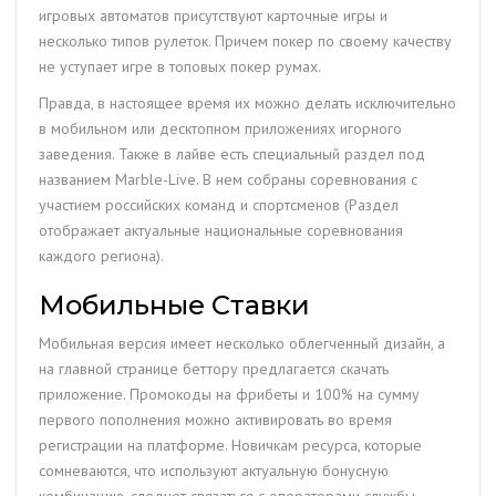
игровых автоматов присутствуют карточные игры и
несколько типов рулеток. Причем покер по своему качеству
не уступает игре в топовых покер румах.
Правда, в настоящее время их можно делать исключительно
в мобильном или десктопном приложениях игорного
заведения. Также в лайве есть специальный раздел под
названием Marble-Live. В нем собраны соревнования с
участием российских команд и спортсменов (Раздел
отображает актуальные национальные соревнования
каждого региона).
Мобильные Ставки
Мобильная версия имеет несколько облегченный дизайн, а
на главной странице беттору предлагается скачать
приложение. Промокоды на фрибеты и 100% на сумму
первого пополнения можно активировать во время
регистрации на платформе. Новичкам ресурса, которые
сомневаются, что используют актуальную бонусную