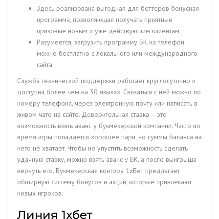
Здесь реализована выгодная для беттеров бонусная
программа, позволяющая получать приятные
призовые новым и уже действующим клиентам.
Разумеется, загрузить программу БК на телефон
можно бесплатно с локального или международного
сайта.
Служба технической поддержки работает круглосуточно и
доступна более чем на 30 языках. Связаться с ней можно по
номеру телефона, через электронную почту или написать в
живом чате на сайте. Доверительная ставка – это
возможность взять аванс у букмекерской компании. Часто во
время игры попадается хорошее пари, но суммы баланса на
него не хватает. Чтобы не упустить возможность сделать
удачную ставку, можно взять аванс у БК, а после выигрыша
вернуть его. Букмекерская контора 1хБет предлагает
обширную систему бонусов и акций, которые привлекают
новых игроков.
Линия 1хбет