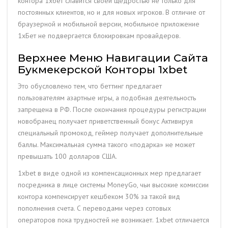
контора 1хбет славится своей щедростью не только для
постоянных клиентов, но и для новых игроков. В отличие от
браузерной и мобильной версии, мобильное приложение
1хБет не подвергается блокировкам провайдеров.
Верхнее Меню Навигации Сайта
Букмекерской Конторы 1xbet
Это обусловлено тем, что беттинг предлагает
пользователям азартные игры, а подобная деятельность
запрещена в РФ. После окончания процедуры регистрации
новобранец получает приветственный бонус Активируя
специальный промокод, геймер получает дополнительные
баллы. Максимальная сумма такого «подарка» не может
превышать 100 долларов США.
1xbet в виде одной из компенсационных мер предлагает
посредника в лице системы MoneyGo, чьи высокие комиссии
контора компенсирует кешбеком 30% за такой вид
пополнения счета. С переводами через сотовых
операторов пока трудностей не возникает. 1xbet отличается